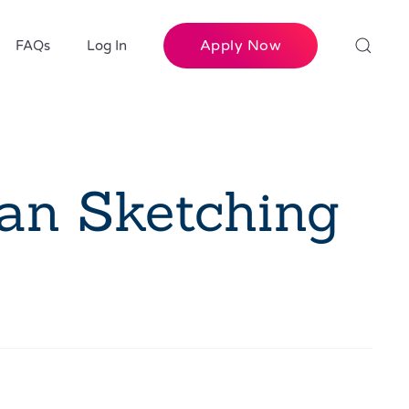
Apply Now
FAQs
Log In
ban Sketching