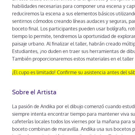
habilidades necesarias para componer una escena y captu
reduciremos la escena a sus elementos básicos utilizando
sentirnos cómodos creando líneas audaces y seguras, par
boceto final. Los participantes pueden usar bolígrafo, rot
tiempo lo permite, tendremos la oportunidad de explorar e
paisaje urbano. Al finalizar el taller, habrán creado múlt
Estudiantes, ¡no duden en traer sus herramientas de dibu
También proporcionaremos estos materiales en el taller 
¡El cupo es limitado! Confirme su asistencia antes del sáb
Sobre el Artista
La pasión de Andika por el dibujo comenzó cuando estudi
siempre intenta encontrar tiempo para mantener viva su p
cafeterías locales todos los viernes por la mañana para 
boceto combinan de maravilla. Andika usa sus bocetos pa