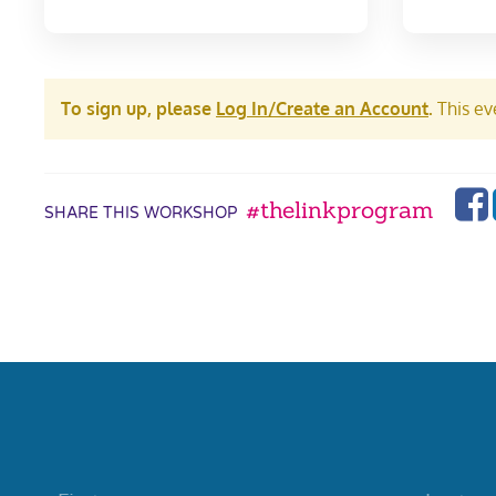
To sign up, please
Log In/Create an Account
.
This eve
#thelinkprogram
SHARE THIS WORKSHOP