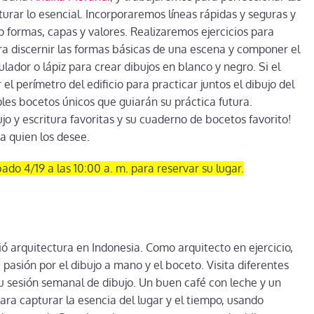
rar lo esencial. Incorporaremos líneas rápidas y seguras y
 formas, capas y valores. Realizaremos ejercicios para
a discernir las formas básicas de una escena y componer el
ulador o lápiz para crear dibujos en blanco y negro. Si el
l perímetro del edificio para practicar juntos el dibujo del
iples bocetos únicos que guiarán su práctica futura.
jo y escritura favoritas y su cuaderno de bocetos favorito!
a quien los desee.
ado 4/19 a las 10:00 a. m. para reservar su lugar.
ó arquitectura en Indonesia. Como arquitecto en ejercicio,
asión por el dibujo a mano y el boceto. Visita diferentes
su sesión semanal de dibujo. Un buen café con leche y un
ra capturar la esencia del lugar y el tiempo, usando