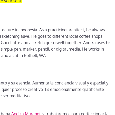
e your seat.
tecture in Indonesia. As a practicing architect, he always
 sketching alive. He goes to different local coffee shops
 Good latte and a sketch go so well together. Andika uses his
simple pen, marker, pencil, or digital media. He works in
and a cat in Bothell, WA.
nto y su esencia. Aumenta la conciencia visual y espacial y
quier proceso creativo. Es emocionalmente gratificante
e ser meditativo.
 urbana
Andika Murandi
, y trabajaremos para perfeccionar las