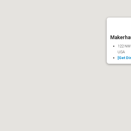
Makerha
122 NW 
USA
[Get Di