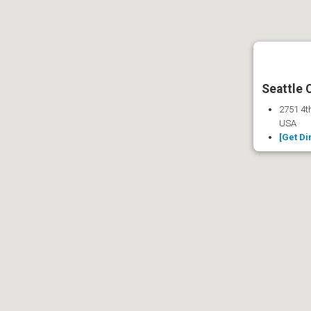
Seattle 
2751 4th
USA
[Get Di