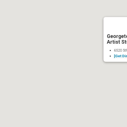
Georgeto
Artist S
6520 5t
[Get Di